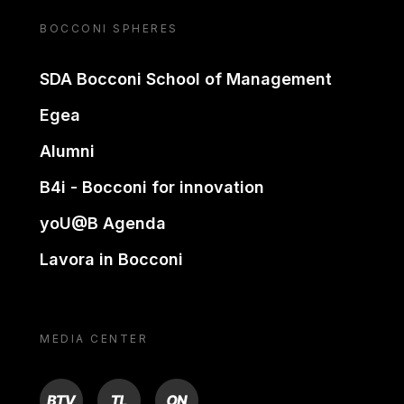
BOCCONI SPHERES
SDA Bocconi School of Management
Egea
Alumni
B4i - Bocconi for innovation
yoU@B Agenda
Lavora in Bocconi
MEDIA CENTER
BTV
TL
ON