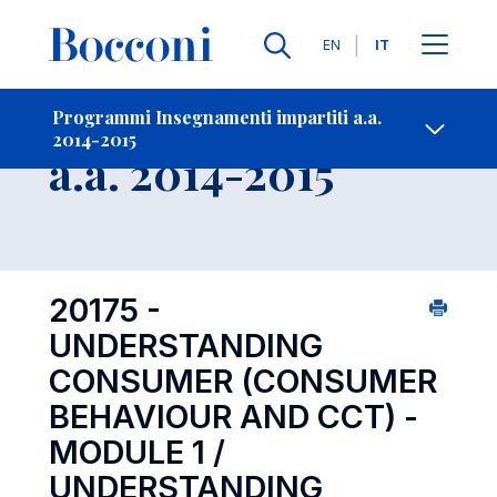
Lingue
EN
IT
Contatti
-
Insegnamento
Programmi Insegnamenti impartiti a.a.
2014-2015
Open s
a.a. 2014-2015
20175 -
UNDERSTANDING
CONSUMER (CONSUMER
BEHAVIOUR AND CCT) -
MODULE 1 /
UNDERSTANDING