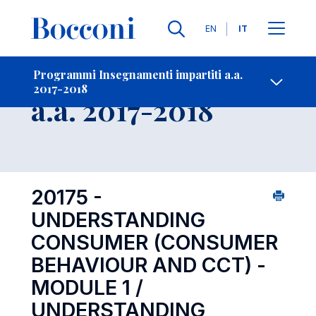
Lingue
EN
IT
Contatti
-
Insegnamento
Programmi Insegnamenti impartiti a.a.
2017-2018
Open s
a.a. 2017-2018
20175 -
UNDERSTANDING
CONSUMER (CONSUMER
BEHAVIOUR AND CCT) -
MODULE 1 /
UNDERSTANDING