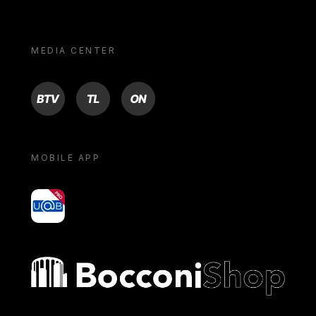
MEDIA CENTER
BTV
TL
ON
MOBILE APP
yoU@B
Bocconi shop