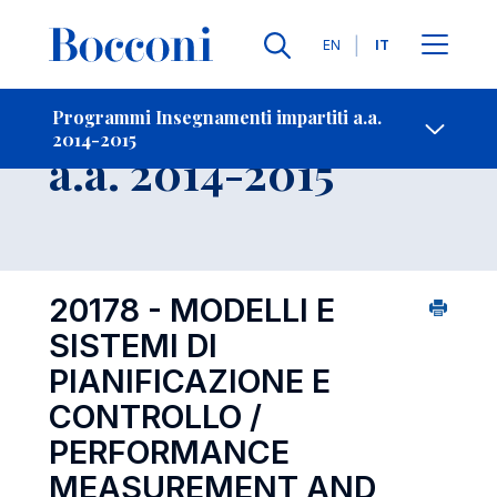
Lingue
EN
IT
Contatti
-
Insegnamento
Programmi Insegnamenti impartiti a.a.
2014-2015
Open s
a.a. 2014-2015
20178 - MODELLI E
SISTEMI DI
PIANIFICAZIONE E
CONTROLLO /
PERFORMANCE
MEASUREMENT AND