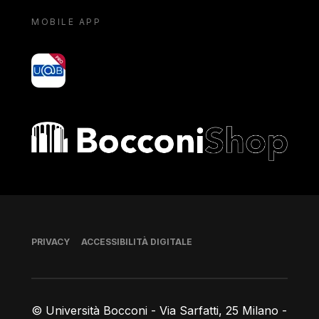
MOBILE APP
yoU@B
Bocconi shop
Piè di pagina
PRIVACY
ACCESSIBILITÀ DIGITALE
© Università Bocconi - Via Sarfatti, 25 Milano -