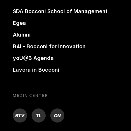
SDA Bocconi School of Management
Egea
Alumni
B4i - Bocconi for innovation
yoU@B Agenda
Lavora in Bocconi
MEDIA CENTER
BTV
TL
ON