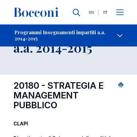
Lingue
EN
IT
Contatti
-
Insegnamento
Programmi Insegnamenti impartiti a.a.
2014-2015
Open s
a.a. 2014-2015
20180 - STRATEGIA E
MANAGEMENT
PUBBLICO
CLAPI