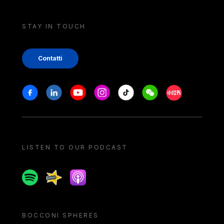
STAY IN TOUCH
Contatti
Stay in touch
Facebook
Linkedin
Youtube
Instagram
Tiktok
Weechat
Xiaohongshu/
LISTEN TO OUR PODCAST
Spotify
Spreaker
Apple podcast
BOCCONI SPHERES