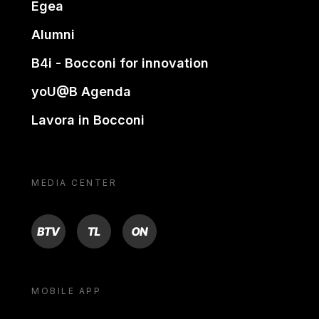
Egea
Alumni
B4i - Bocconi for innovation
yoU@B Agenda
Lavora in Bocconi
MEDIA CENTER
BTV
TL
ON
MOBILE APP