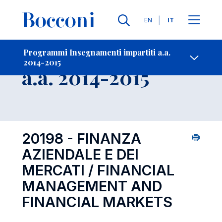
Lingue
EN
IT
Contatti
-
Insegnamento
Programmi Insegnamenti impartiti a.a.
2014-2015
Open s
a.a. 2014-2015
20198 - FINANZA
AZIENDALE E DEI
MERCATI / FINANCIAL
MANAGEMENT AND
FINANCIAL MARKETS