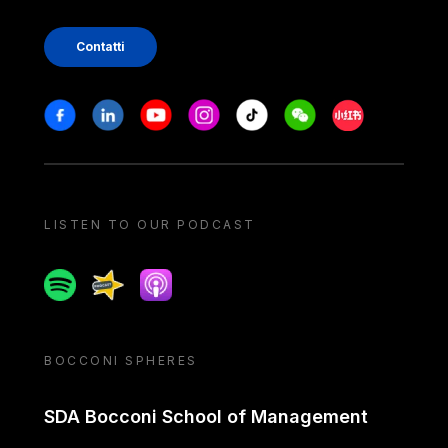
Contatti
Stay in touch
Facebook
Linkedin
Youtube
Instagram
Tiktok
Weechat
Xiaohongshu/
LISTEN TO OUR PODCAST
Spotify
Spreaker
Apple podcast
BOCCONI SPHERES
SDA Bocconi School of Management