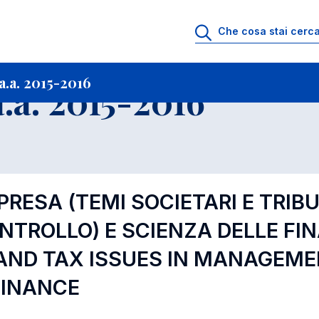
i
Archivio Insegnamenti
Programmi Insegnamenti impartiti a.a. 2015-201
.a. 2015-2016
.a. 2015-2016
PRESA (TEMI SOCIETARI E TRIBU
TROLLO) E SCIENZA DELLE FIN
AND TAX ISSUES IN MANAGEME
FINANCE