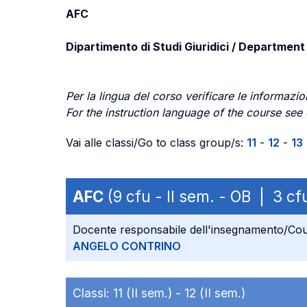
AFC
Dipartimento di Studi Giuridici / Department
Per la lingua del corso verificare le informazion
For the instruction language of the course see
Vai alle classi/Go to class group/s:
11
-
12
-
13
AFC
(9 cfu - II sem. - OB | 3 c
Docente responsabile dell'insegnamento/Cou
ANGELO CONTRINO
Classi:
11 (II sem.) -
12 (II sem.)