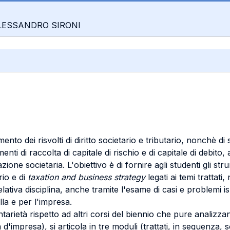
 ALESSANDRO SIRONI
ento dei risvolti di diritto societario e tributario, nonchè di
enti di raccolta di capitale di rischio e di capitale di debito
ione societaria. L'obiettivo è di fornire agli studenti gli s
rio e di
taxation and business strategy
legati ai temi trattati,
elativa disciplina, anche tramite l'esame di casi e problemi i
la e per l'impresa.
rietà rispetto ad altri corsi del biennio che pure analizzano i
'impresa), si articola in tre moduli (trattati, in sequenza, sot