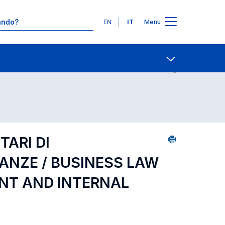
Lingue
EN
IT
Menu
6
Ricerca insegnamenti in ordine alfabetico
Contatti
Open share
TARI DI
ANZE / BUSINESS LAW
NT AND INTERNAL