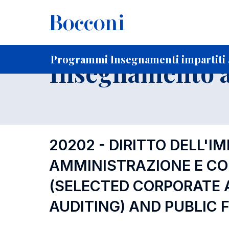
-
Home
Per studenti iscritti
Programmi degli insegnament
Programmi Insegnamenti impartiti a
Insegnamento a
20202 - DIRITTO DELL'IM
AMMINISTRAZIONE E CON
(SELECTED CORPORATE 
AUDITING) AND PUBLIC 