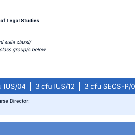
 of Legal Studies
i sulle classi/
 class group/s below
fu IUS/04 | 3 cfu IUS/12 | 3 cfu SECS-P/
rse Director: