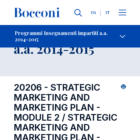
Lingue
EN
IT
Contatti
-
Insegnamento
Programmi Insegnamenti impartiti a.a.
2014-2015
Open s
a.a. 2014-2015
20206 - STRATEGIC
MARKETING AND
MARKETING PLAN -
MODULE 2 / STRATEGIC
MARKETING AND
MARKETING PLAN -