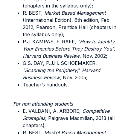
(chapters in the syllabus only);
R.
BEST
,
Market Based Management
(International Edition), 6th edition, Feb.
2012, Pearson, Prentice Hall (chapters in
the syllabus only);
P.J.
KAMPAS
, F.
RAFII
,
"How to Identify
Your Enemies Before They Destroy You",
Harvard Business Review
, Nov. 2002;
G.S.
DAY
, P.J.H.
SCHOEMAKER
,
"Scanning the Periphery
,"
Harvard
Business Review
, Nov. 2005;
Teacher’s handouts.
For non attending students
E.
VALDANI
, A.
ARBORE
,
Competitive
Strategies
, Palgrave Macmillan, 2013 (all
chapters);
R.
BEST
,
Market Based Management