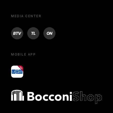
MEDIA CENTER
BTV
TL
ON
MOBILE APP
yoU@B
Bocconi shop