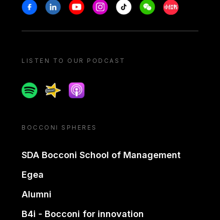
Stay in touch
Facebook
Linkedin
Youtube
Instagram
Tiktok
Weechat
Xiaohongshu/
LISTEN TO OUR PODCAST
Spotify
Spreaker
Apple podcast
BOCCONI SPHERES
SDA Bocconi School of Management
Egea
Alumni
B4i - Bocconi for innovation