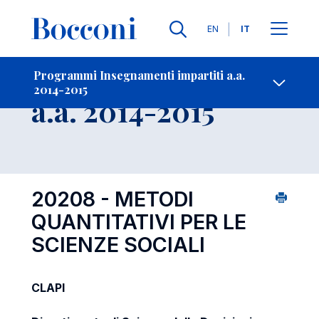
Lingue
EN
IT
Contatti
-
Insegnamento
Programmi Insegnamenti impartiti a.a.
2014-2015
Open s
a.a. 2014-2015
20208 - METODI
QUANTITATIVI PER LE
SCIENZE SOCIALI
CLAPI