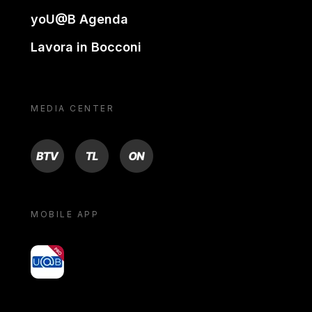
yoU@B Agenda
Lavora in Bocconi
MEDIA CENTER
BTV
TL
ON
MOBILE APP
yoU@B