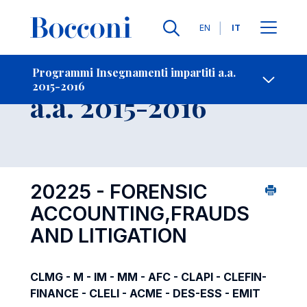
Lingue
EN
IT
Contatti
-
Insegnamento
Programmi Insegnamenti impartiti a.a.
2015-2016
Open s
a.a. 2015-2016
20225 - FORENSIC
ACCOUNTING,FRAUDS
AND LITIGATION
CLMG - M - IM - MM - AFC - CLAPI - CLEFIN-
FINANCE - CLELI - ACME - DES-ESS - EMIT