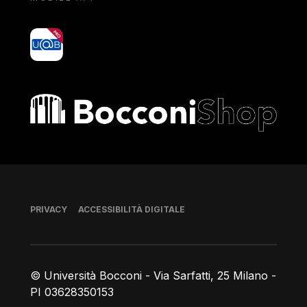
yoU@B
Bocconi shop
Piè di pagina
PRIVACY
ACCESSIBILITÀ DIGITALE
© Università Bocconi - Via Sarfatti, 25 Milano -
PI 03628350153