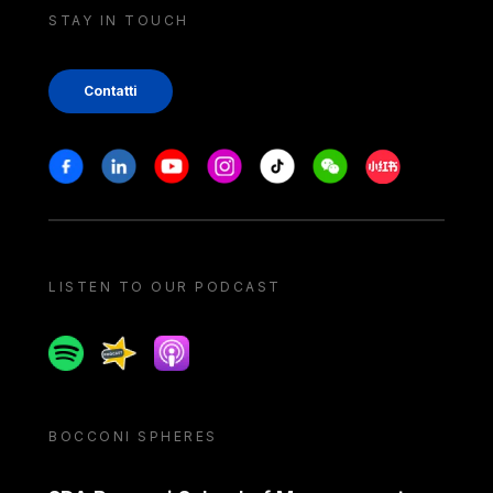
STAY IN TOUCH
Contatti
Stay in touch
Facebook
Linkedin
Youtube
Instagram
Tiktok
Weechat
Xiaohongshu/
LISTEN TO OUR PODCAST
Spotify
Spreaker
Apple podcast
BOCCONI SPHERES