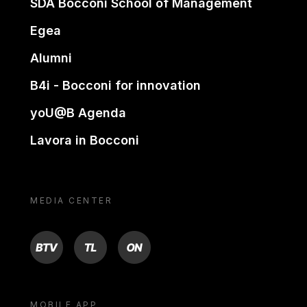
SDA Bocconi School of Management
Egea
Alumni
B4i - Bocconi for innovation
yoU@B Agenda
Lavora in Bocconi
MEDIA CENTER
BTV
TL
ON
MOBILE APP