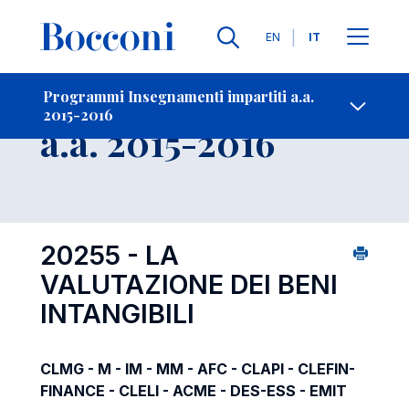
Lingue
EN
IT
Contatti
-
Insegnamento
Programmi Insegnamenti impartiti a.a.
2015-2016
Open s
a.a. 2015-2016
20255 - LA
VALUTAZIONE DEI BENI
INTANGIBILI
CLMG - M - IM - MM - AFC - CLAPI - CLEFIN-
FINANCE - CLELI - ACME - DES-ESS - EMIT