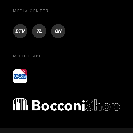
MEDIA CENTER
BTV
TL
ON
MOBILE APP
yoU@B
Bocconi shop