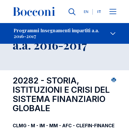
Lingue
EN
IT
Contatti
-
Insegnamento
Programmi Insegnamenti impartiti a.a.
2016-2017
Open s
a.a. 2016-2017
20282 - STORIA,
ISTITUZIONI E CRISI DEL
SISTEMA FINANZIARIO
GLOBALE
CLMG - M - IM - MM - AFC - CLEFIN-FINANCE