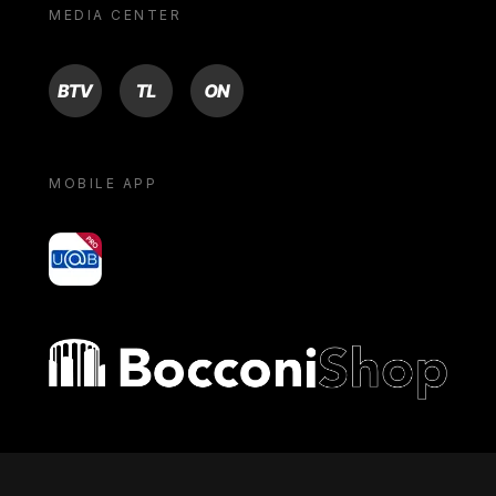
MEDIA CENTER
BTV
TL
ON
MOBILE APP
yoU@B
Bocconi shop