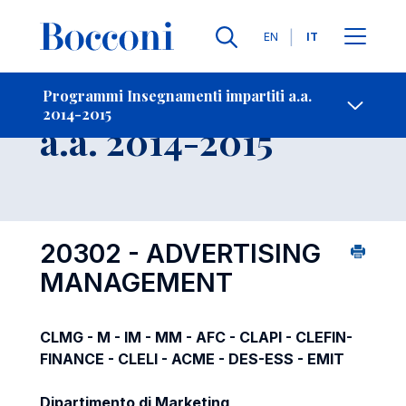
Lingue
EN
IT
Contatti
-
Insegnamento
Programmi Insegnamenti impartiti a.a.
2014-2015
Open s
a.a. 2014-2015
20302 - ADVERTISING
MANAGEMENT
CLMG - M - IM - MM - AFC - CLAPI - CLEFIN-
FINANCE - CLELI - ACME - DES-ESS - EMIT
Dipartimento di Marketing