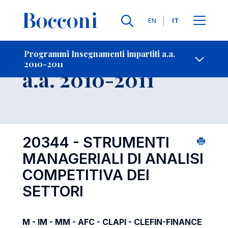
Lingue
EN
IT
Contatti
-
Insegnamento
Programmi Insegnamenti impartiti a.a.
2010-2011
Open s
a.a. 2010-2011
20344 - STRUMENTI
MANAGERIALI DI ANALISI
COMPETITIVA DEI
SETTORI
M - IM - MM - AFC - CLAPI - CLEFIN-FINANCE