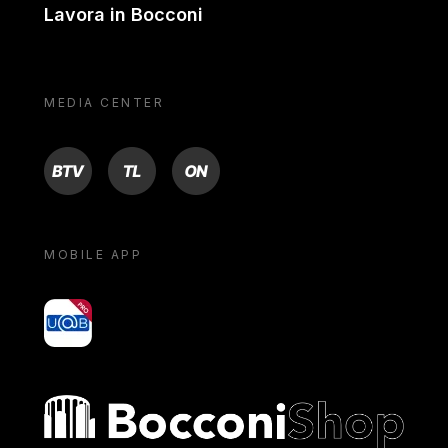
Lavora in Bocconi
MEDIA CENTER
BTV
TL
ON
MOBILE APP
yoU@B
Bocconi shop