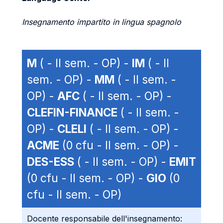
Insegnamento impartito in lingua spagnolo
M
( - II sem. - OP) -
IM
( - II
sem. - OP) -
MM
( - II sem. -
OP) -
AFC
( - II sem. - OP) -
CLEFIN-FINANCE
( - II sem. -
OP) -
CLELI
( - II sem. - OP) -
ACME
(0 cfu - II sem. - OP) -
DES-ESS
( - II sem. - OP) -
EMIT
(0 cfu - II sem. - OP) -
GIO
(0
cfu - II sem. - OP)
Docente responsabile dell'insegnamento: