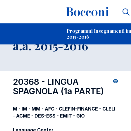
Contatti
-
Insegnamento
Programmi Insegnamenti impa
2015-2016
Open s
a.a. 2015-2016
20368 - LINGUA
SPAGNOLA (1a PARTE)
M - IM - MM - AFC - CLEFIN-FINANCE - CLELI
- ACME - DES-ESS - EMIT - GIO
Language Center