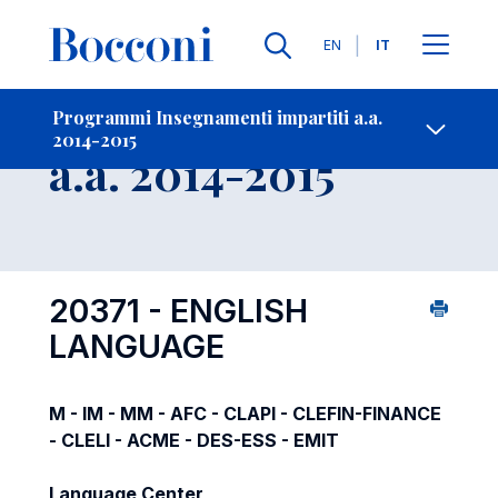
Lingue
EN
IT
Contatti
-
Insegnamento
Programmi Insegnamenti impartiti a.a.
2014-2015
Open s
a.a. 2014-2015
20371 - ENGLISH
LANGUAGE
M - IM - MM - AFC - CLAPI - CLEFIN-FINANCE
- CLELI - ACME - DES-ESS - EMIT
Language Center