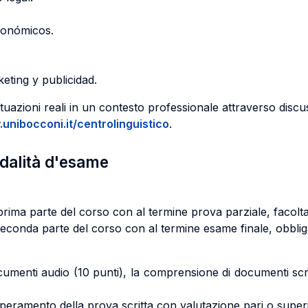
conómicos.
ting y publicidad.
 situazioni reali in un contesto professionale attraverso discu
unibocconi.it/centrolinguistico
.
odalità d'esame
rima parte del corso con al termine prova parziale, facoltat
econda parte del corso con al termine esame finale, obbliga
umenti audio (10 punti), la comprensione di documenti scri
peramento della prova scritta con valutazione pari o super