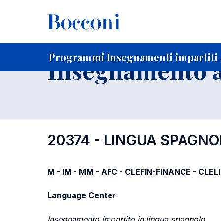
-
Home
Per studenti iscritti
Programmi degli insegnament
Programmi Insegnamenti impartiti a
Insegnamento a
20374 - LINGUA SPAGNO
M - IM - MM - AFC - CLEFIN-FINANCE - CLELI
Language Center
Insegnamento impartito in lingua spagnolo