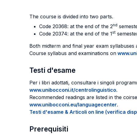
The course is divided into two parts.
nd
Code 20368: at the end of the 2
semester
st
Code 20374: at the end of the 1
semester 
Both midterm and final year exam syllabuses are
Course syllabus and examinations on
www.uni
Testi d'esame
Per i libri adottati, consultare i singoli programm
www.unibocconi.it/centrolinguistico
.
Recommended readings are listed in the coirse
www.unibocconi.eu/languagecenter
.
Testi d'esame & Articoli on line (verifica disp
Prerequisiti