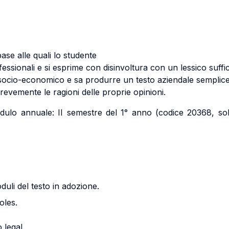
ase alle quali lo studente
essionali e si esprime con disinvoltura con un lessico suffi
o socio-economico e sa produrre un testo aziendale semplice
evemente le ragioni delle proprie opinioni.
ulo annuale: II semestre del 1° anno (codice 20368, solo
uli del testo in adozione.
oles.
legal.