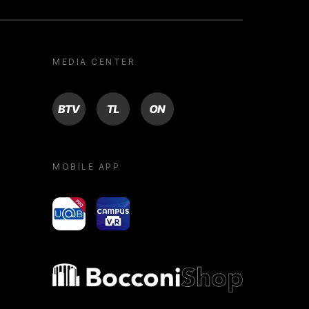
MEDIA CENTER
BTV
TL
ON
MOBILE APP
yoU@B
Campus VR
Bocconi shop