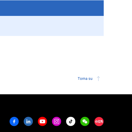
Torna su
Facebook
Linkedin
Youtube
Instagram
Tiktok
Weechat
Xiaohongshu/R