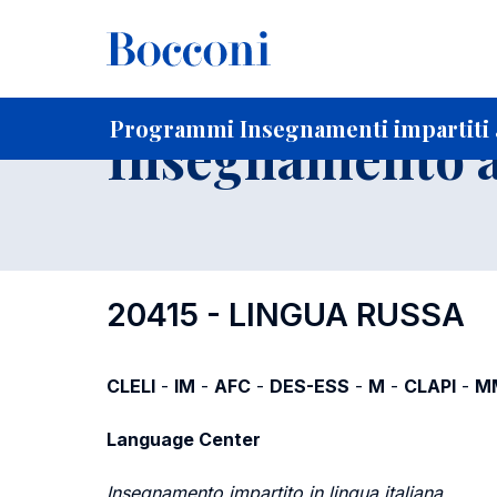
-
Home
Per studenti iscritti
Programmi degli insegnament
Programmi Insegnamenti impartiti a
Insegnamento a
20415 - LINGUA RUSSA
CLELI
-
IM
-
AFC
-
DES-ESS
-
M
-
CLAPI
-
M
Language Center
Insegnamento impartito in lingua italiana