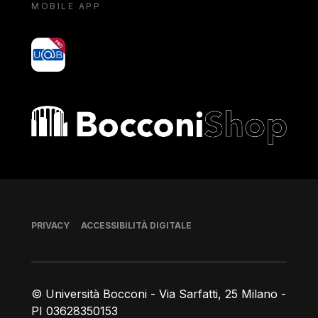
MOBILE APP
yoU@B
Bocconi shop
Piè di pagina
PRIVACY
ACCESSIBILITÀ DIGITALE
© Università Bocconi - Via Sarfatti, 25 Milano -
PI 03628350153