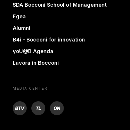
SDA Bocconi School of Management
Egea
Alumni
B4i - Bocconi for innovation
yoU@B Agenda
Lavora in Bocconi
MEDIA CENTER
BTV
TL
ON