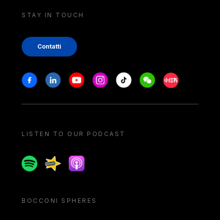
STAY IN TOUCH
Contatti
Stay in touch
Facebook
Linkedin
Youtube
Instagram
Tiktok
Weechat
Xiaohongshu/
LISTEN TO OUR PODCAST
Spotify
Spreaker
Apple podcast
BOCCONI SPHERES