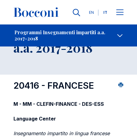
Lingue
EN
IT
Contatti
-
Insegnamento
Programmi Insegnamenti impartiti a.a.
2017-2018
Open s
a.a. 2017-2018
20416 - FRANCESE
M - MM - CLEFIN-FINANCE - DES-ESS
Language Center
Insegnamento impartito in lingua francese