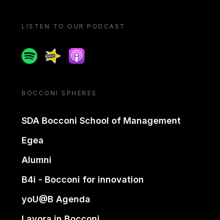
LISTEN TO OUR PODCAST
Spotify
Spreaker
Apple podcast
BOCCONI SPHERES
SDA Bocconi School of Management
Egea
Alumni
B4i - Bocconi for innovation
yoU@B Agenda
Lavora in Bocconi