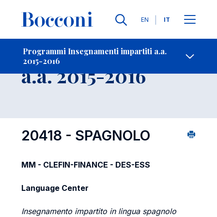
Lingue
EN
IT
Contatti
-
Insegnamento
Programmi Insegnamenti impartiti a.a.
2015-2016
Open s
a.a. 2015-2016
20418 - SPAGNOLO
MM - CLEFIN-FINANCE - DES-ESS
Language Center
Insegnamento impartito in lingua spagnolo