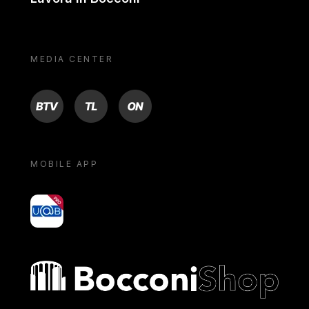
MEDIA CENTER
BTV
TL
ON
MOBILE APP
yoU@B
Bocconi shop