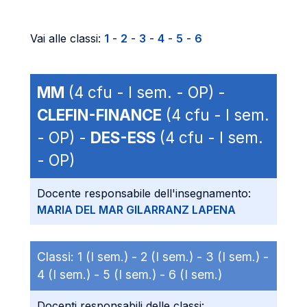
Vai alle classi:
1
-
2
-
3
-
4
-
5
-
6
MM
(4 cfu - I sem. - OP) -
CLEFIN-FINANCE
(4 cfu - I sem.
- OP) -
DES-ESS
(4 cfu - I sem.
- OP)
Docente responsabile dell'insegnamento:
MARIA DEL MAR GILARRANZ LAPENA
Classi:
1 (I sem.) -
2 (I sem.) -
3 (I sem.) -
4 (I sem.) -
5 (I sem.) -
6 (I sem.)
Docenti responsabili delle classi: