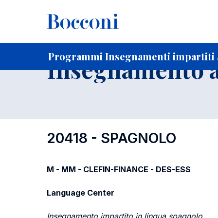
-
Home
Per studenti iscritti
Programmi degli insegnament
Programmi Insegnamenti impartiti a
Insegnamento a
20418 - SPAGNOLO
M - MM - CLEFIN-FINANCE - DES-ESS
Language Center
Insegnamento impartito in lingua spagnolo