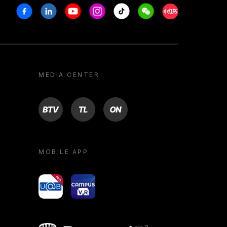
Facebook
Linkedin
Youtube
Instagram
Tiktok
Weechat
Xiaohongshu/R
MEDIA CENTER
BTV
TL
ON
MOBILE APP
yoU@B
Campus VR