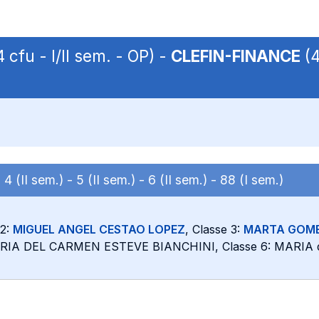
 cfu - I/II sem. - OP) -
CLEFIN-FINANCE
(4
-
4 (II sem.) -
5 (II sem.) -
6 (II sem.) -
88 (I sem.)
 2:
MIGUEL ANGEL CESTAO LOPEZ
, Classe 3:
MARTA GOME
RIA DEL CARMEN ESTEVE BIANCHINI, Classe 6: MARIA