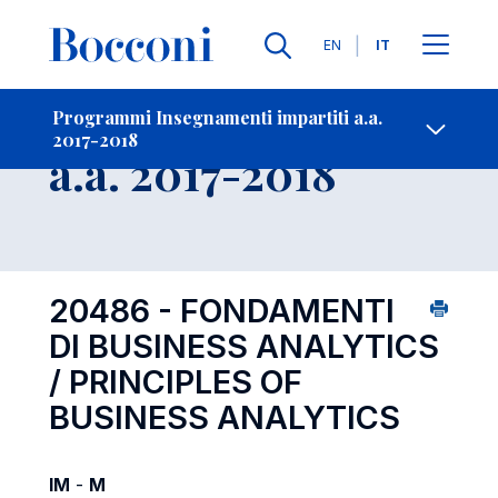
Lingue
EN
IT
Contatti
-
Insegnamento
Programmi Insegnamenti impartiti a.a.
2017-2018
Open s
a.a. 2017-2018
20486 - FONDAMENTI
DI BUSINESS ANALYTICS
/ PRINCIPLES OF
BUSINESS ANALYTICS
IM
-
M