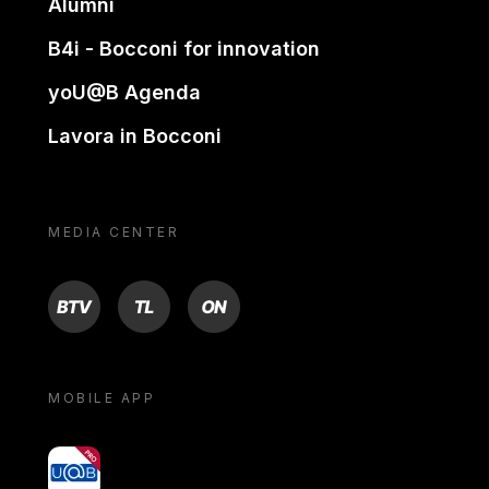
Alumni
B4i - Bocconi for innovation
yoU@B Agenda
Lavora in Bocconi
MEDIA CENTER
BTV
TL
ON
MOBILE APP
yoU@B