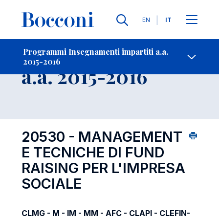
Lingue
EN
IT
Contatti
-
Insegnamento
Programmi Insegnamenti impartiti a.a.
2015-2016
Open s
a.a. 2015-2016
20530 - MANAGEMENT
E TECNICHE DI FUND
RAISING PER L'IMPRESA
SOCIALE
CLMG - M - IM - MM - AFC - CLAPI - CLEFIN-