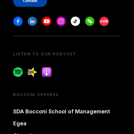
Contatti
Stay in touch
Facebook
Linkedin
Youtube
Instagram
Tiktok
Weechat
Xiaohongshu/
LISTEN TO OUR PODCAST
Spotify
Spreaker
Apple podcast
BOCCONI SPHERES
SDA Bocconi School of Management
Egea