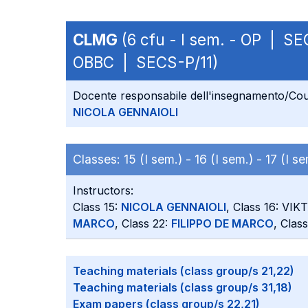
CLMG
(6 cfu - I sem. - OP | SE
OBBC | SECS-P/11)
Docente responsabile dell'insegnamento/Cou
NICOLA GENNAIOLI
Classes:
15 (I sem.) -
16 (I sem.) -
17 (I s
Instructors:
Class 15:
NICOLA GENNAIOLI
, Class 16: VI
MARCO
, Class 22:
FILIPPO DE MARCO
, Clas
Teaching materials (class group/s 21,22)
Teaching materials (class group/s 31,18)
Exam papers (class group/s 22,21)