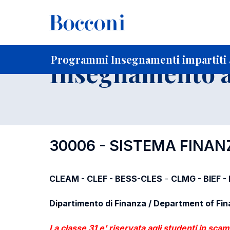
-
Home
Per studenti iscritti
Programmi degli insegnament
Programmi Insegnamenti impartiti a
Insegnamento a
30006 - SISTEMA FINAN
CLEAM - CLEF - BESS-CLES
-
CLMG - BIEF -
Dipartimento di Finanza / Department of Fi
La classe 31 e' riservata agli studenti in sca