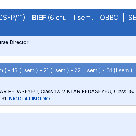
CS-P/11) -
BIEF
(6 cfu - I sem. - OBBC | S
rse Director:
em.) -
18 (I sem.) -
21 (I sem.) -
22 (I sem.) -
31 (I sem.)
KTAR FEDASEYEU, Class 17: VIKTAR FEDASEYEU, Class 18:
s 31:
NICOLA LIMODIO