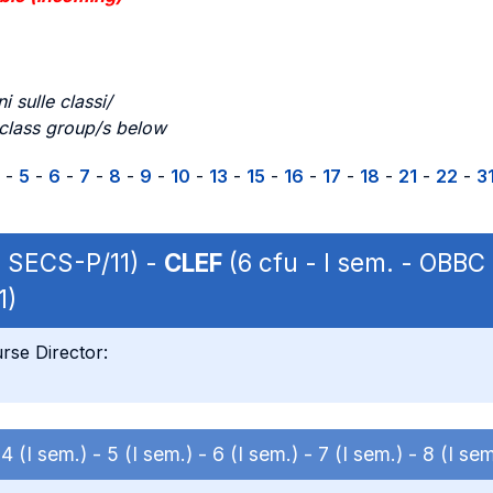
i sulle classi/
 class group/s below
-
5
-
6
-
7
-
8
-
9
-
10
-
13
-
15
-
16
-
17
-
18
-
21
-
22
-
3
| SECS-P/11) -
CLEF
(6 cfu - I sem. - OBBC
1)
rse Director:
-
4 (I sem.) -
5 (I sem.) -
6 (I sem.) -
7 (I sem.) -
8 (I sem