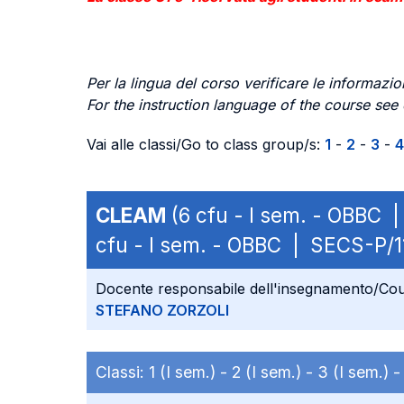
Per la lingua del corso verificare le informazion
For the instruction language of the course see
Vai alle classi/Go to class group/s:
1
-
2
-
3
-
4
CLEAM
(6 cfu - I sem. - OBBC 
cfu - I sem. - OBBC | SECS-P/1
Docente responsabile dell'insegnamento/Cou
STEFANO ZORZOLI
Classi:
1 (I sem.) -
2 (I sem.) -
3 (I sem.) 