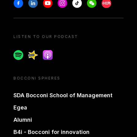
Stay in touch
Facebook
Linkedin
Youtube
Instagram
Tiktok
Weechat
Xiaohongshu/
LISTEN TO OUR PODCAST
Spotify
Spreaker
Apple podcast
BOCCONI SPHERES
SDA Bocconi School of Management
Egea
Alumni
B4i - Bocconi for innovation