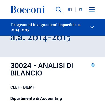
Lingue
EN
IT
Contatti
-
Insegnamento
Programmi Insegnamenti impartiti a.a.
2014-2015
Open s
a.a. 2014-2015
30024 - ANALISI DI
BILANCIO
CLEF - BIEMF
Dipartimento di Accounting