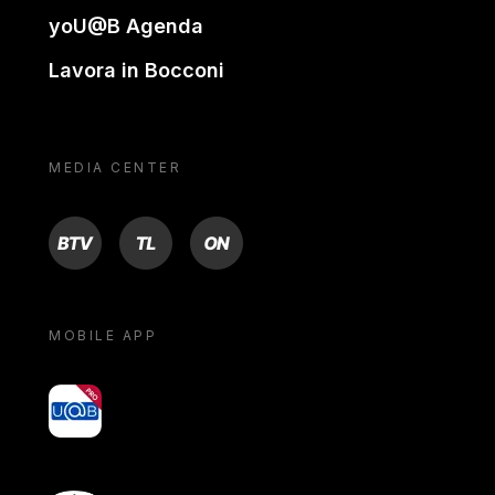
yoU@B Agenda
Lavora in Bocconi
MEDIA CENTER
BTV
TL
ON
MOBILE APP
yoU@B