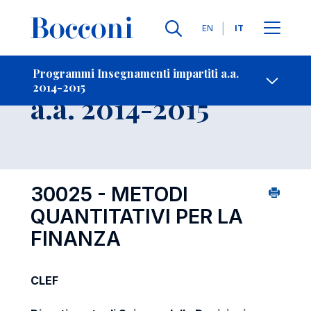
Lingue
EN
IT
Contatti
-
Insegnamento
Programmi Insegnamenti impartiti a.a.
2014-2015
Open s
a.a. 2014-2015
30025 - METODI
QUANTITATIVI PER LA
FINANZA
CLEF