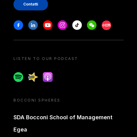
Contatti
Stay in touch
Facebook
Linkedin
Youtube
Instagram
Tiktok
Weechat
Xiaohongshu/
LISTEN TO OUR PODCAST
Spotify
Spreaker
Apple podcast
BOCCONI SPHERES
SDA Bocconi School of Management
Egea