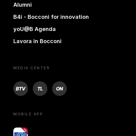
Alumni
B4i - Bocconi for innovation
yoU@B Agenda
Lavora in Bocconi
MEDIA CENTER
BTV
TL
ON
MOBILE APP
yoU@B