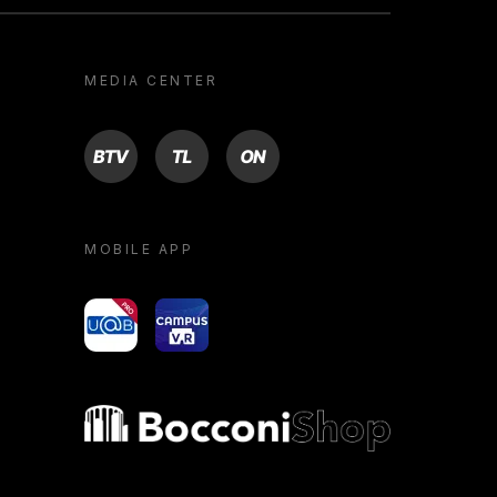
MEDIA CENTER
BTV
TL
ON
MOBILE APP
yoU@B
Campus VR
Bocconi shop