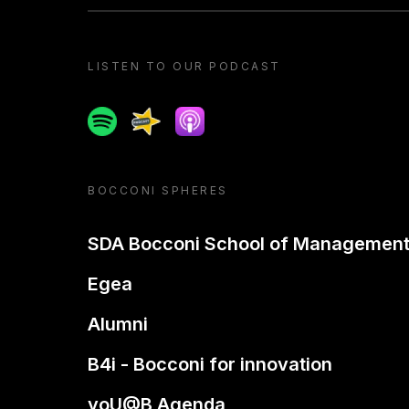
LISTEN TO OUR PODCAST
Spotify
Spreaker
Apple podcast
BOCCONI SPHERES
SDA Bocconi School of Managemen
Egea
Alumni
B4i - Bocconi for innovation
yoU@B Agenda