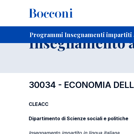
-
Home
Per studenti iscritti
Programmi degli insegnament
Programmi Insegnamenti impartiti a
Insegnamento a
30034 - ECONOMIA DELL
CLEACC
Dipartimento di Scienze sociali e politiche
Insegnamento impartito in lingua italiana