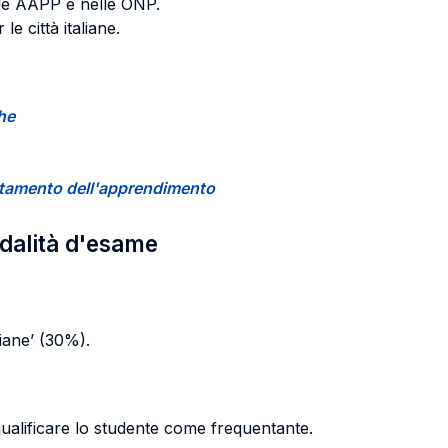
lle AAPP e nelle ONP.
e città italiane.
che
certamento dell'apprendimento
odalità d'esame
liane’ (30%).
qualificare lo studente come frequentante.