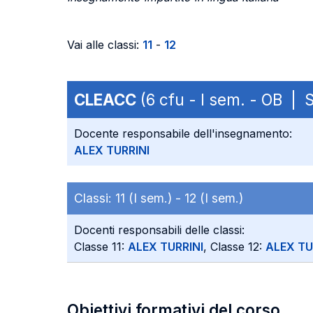
Vai alle classi:
11
-
12
CLEACC
(6 cfu - I sem. - OB |
Docente responsabile dell'insegnamento:
ALEX TURRINI
Classi:
11 (I sem.) -
12 (I sem.)
Docenti responsabili delle classi:
Classe 11:
ALEX TURRINI
, Classe 12:
ALEX TU
Obiettivi formativi del corso