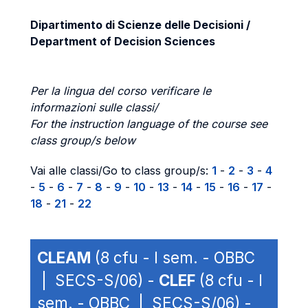
Dipartimento di Scienze delle Decisioni /
Department of Decision Sciences
Per la lingua del corso verificare le
informazioni sulle classi/
For the instruction language of the course see
class group/s below
Vai alle classi/Go to class group/s:
1
-
2
-
3
-
4
-
5
-
6
-
7
-
8
-
9
-
10
-
13
-
14
-
15
-
16
-
17
-
18
-
21
-
22
CLEAM
(8 cfu - I sem. - OBBC
| SECS-S/06) -
CLEF
(8 cfu - I
sem. - OBBC | SECS-S/06) -