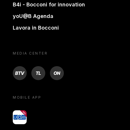
B4i - Bocconi for innovation
yoU@B Agenda
Lavora in Bocconi
MEDIA CENTER
BTV
TL
ON
MOBILE APP
yoU@B