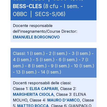
BESS-CLES
(8 cfu - I sem. -
OBBC | SECS-S/06)
Docente responsabile
dell'insegnamento/Course Director:
EMANUELE BORGONOVO
Classi:
1 (I sem.) -
2 (I sem.) -
3 (I sem.) -
4 (I sem.) -
5 (I sem.) -
6 (I sem.) -
7 (I
sem.) -
8 (I sem.) -
9 (I sem.) -
10 (I sem.)
-
13 (I sem.) -
14 (I sem.)
Docenti responsabili delle classi:
Classe 1:
ELISA CAPRARI
, Classe 2:
MARGHERITA CIGOLA
, Classe 3: ELENA
MOLHO, Classe 4:
MAURO D'AMICO
, Classe
5:
MATTEO ROCCA
, Classe 6: GIANPAOLO