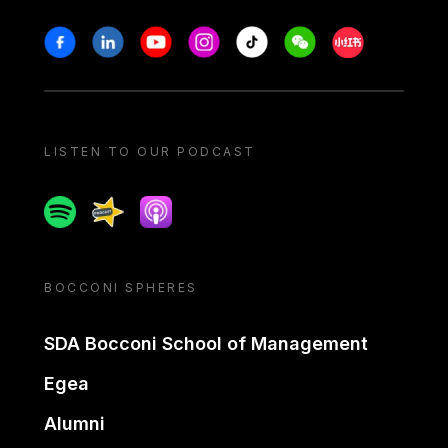
Stay in touch
Facebook
Linkedin
Youtube
Instagram
Tiktok
Weechat
Xiaohongshu/
LISTEN TO OUR PODCAST
Spotify
Spreaker
Apple podcast
BOCCONI SPHERES
SDA Bocconi School of Management
Egea
Alumni