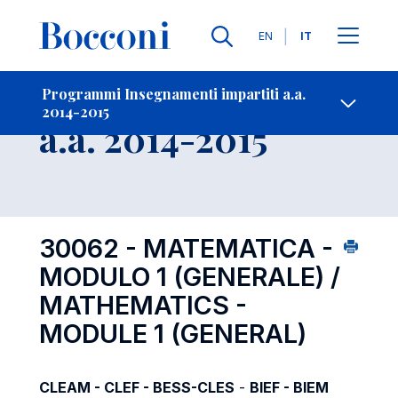
Lingue
EN
IT
Contatti
-
Insegnamento
Programmi Insegnamenti impartiti a.a.
2014-2015
Open s
a.a. 2014-2015
30062 - MATEMATICA -
MODULO 1 (GENERALE) /
MATHEMATICS -
MODULE 1 (GENERAL)
CLEAM - CLEF - BESS-CLES
-
BIEF - BIEM