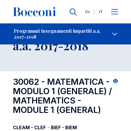
Lingue
EN
IT
Contatti
-
Insegnamento
Programmi Insegnamenti impartiti a.a.
2017-2018
Open s
a.a. 2017-2018
30062 - MATEMATICA -
MODULO 1 (GENERALE) /
MATHEMATICS -
MODULE 1 (GENERAL)
CLEAM - CLEF
-
BIEF - BIEM