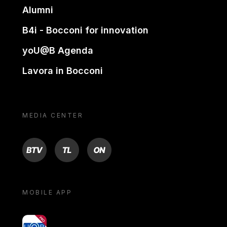
Alumni
B4i - Bocconi for innovation
yoU@B Agenda
Lavora in Bocconi
MEDIA CENTER
BTV
TL
ON
MOBILE APP
yoU@B