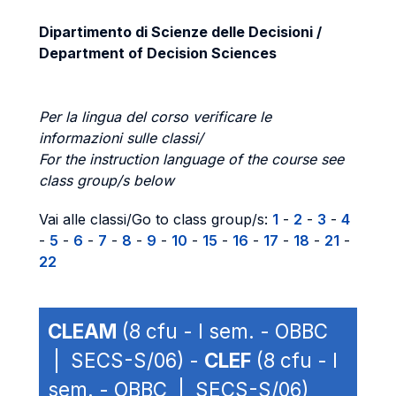
Dipartimento di Scienze delle Decisioni /
Department of Decision Sciences
Per la lingua del corso verificare le
informazioni sulle classi/
For the instruction language of the course see
class group/s below
Vai alle classi/Go to class group/s:
1
-
2
-
3
-
4
-
5
-
6
-
7
-
8
-
9
-
10
-
15
-
16
-
17
-
18
-
21
-
22
CLEAM
(8 cfu - I sem. - OBBC
| SECS-S/06) -
CLEF
(8 cfu - I
sem. - OBBC | SECS-S/06)