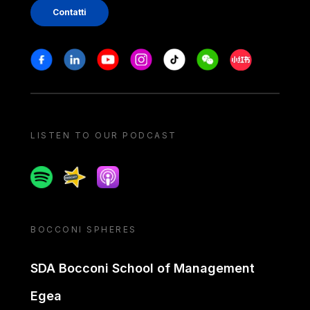
Contatti
Stay in touch
Facebook
Linkedin
Youtube
Instagram
Tiktok
Weechat
Xiaohongshu/
LISTEN TO OUR PODCAST
Spotify
Spreaker
Apple podcast
BOCCONI SPHERES
SDA Bocconi School of Management
Egea