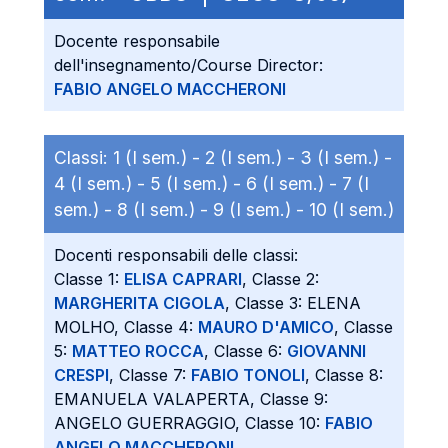
Docente responsabile
dell'insegnamento/Course Director:
FABIO ANGELO MACCHERONI
Classi:
1 (I sem.) -
2 (I sem.) -
3 (I sem.) -
4 (I sem.) -
5 (I sem.) -
6 (I sem.) -
7 (I
sem.) -
8 (I sem.) -
9 (I sem.) -
10 (I sem.)
Docenti responsabili delle classi:
Classe 1:
ELISA CAPRARI
, Classe 2:
MARGHERITA CIGOLA
, Classe 3: ELENA
MOLHO, Classe 4:
MAURO D'AMICO
, Classe
5:
MATTEO ROCCA
, Classe 6:
GIOVANNI
CRESPI
, Classe 7:
FABIO TONOLI
, Classe 8:
EMANUELA VALAPERTA, Classe 9:
ANGELO GUERRAGGIO, Classe 10:
FABIO
ANGELO MACCHERONI