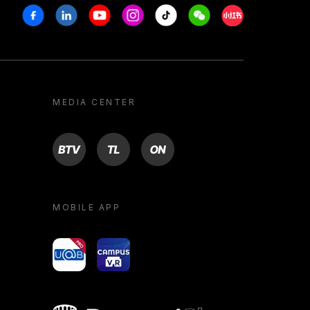
Facebook
Linkedin
Youtube
Instagram
Tiktok
Weechat
Xiaohongshu/R
MEDIA CENTER
BTV
TL
ON
MOBILE APP
yoU@B
Campus VR