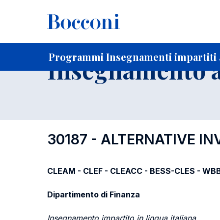
-
Home
Per studenti iscritti
Programmi degli insegnament
Elenco insegnamenti per dipartimento di competenza
Programmi Insegnamenti impartiti a
Insegnamento a
30187 - ALTERNATIVE I
CLEAM - CLEF - CLEACC - BESS-CLES - WBB -
Dipartimento di Finanza
Insegnamento impartito in lingua italiana