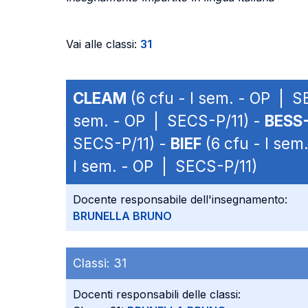
Vai alle classi:
31
CLEAM
(6 cfu - I sem. - OP | S
sem. - OP | SECS-P/11) -
BESS
SECS-P/11) -
BIEF
(6 cfu - I sem
I sem. - OP | SECS-P/11)
Docente responsabile dell'insegnamento:
BRUNELLA BRUNO
Classi:
31
Docenti responsabili delle classi: