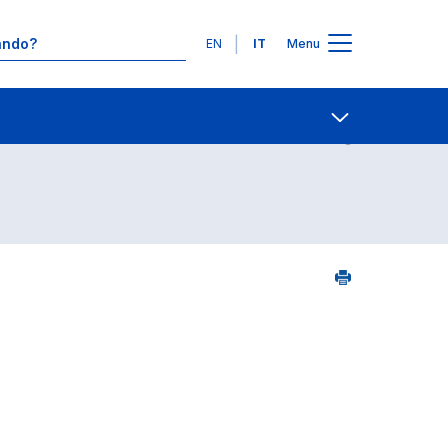
Lingue
EN
IT
Menu
8
Contatti
Open share