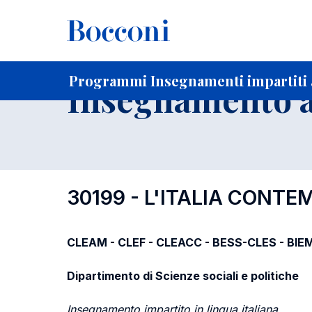
-
Home
Per studenti iscritti
Programmi degli insegnament
Programmi Insegnamenti impartiti a
Insegnamento a
30199 - L'ITALIA CONT
CLEAM - CLEF - CLEACC - BESS-CLES - BIE
Dipartimento di Scienze sociali e politiche
Insegnamento impartito in lingua italiana