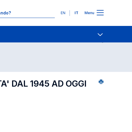
Lingue
EN
IT
Menu
5
Ricerca insegnamenti in ordine alfabetico
Contatti
Open share
A' DAL 1945 AD OGGI