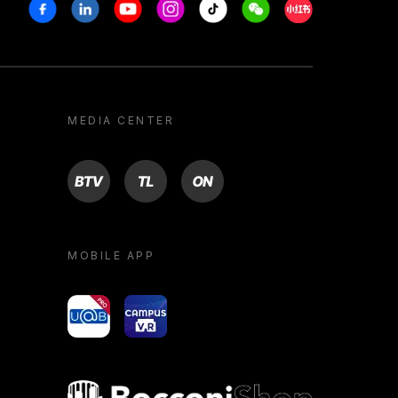
Facebook
Linkedin
Youtube
Instagram
Tiktok
Weechat
Xiaohongshu/R
MEDIA CENTER
BTV
TL
ON
MOBILE APP
yoU@B
Campus VR
Bocconi shop