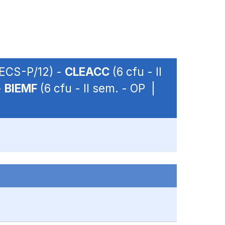
SECS-P/12) -
CLEACC
(6 cfu - II
-
BIEMF
(6 cfu - II sem. - OP |