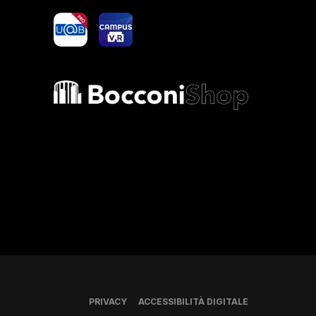
yoU@B
Campus VR
Bocconi shop
PRIVACY
ACCESSIBILITÀ DIGITALE