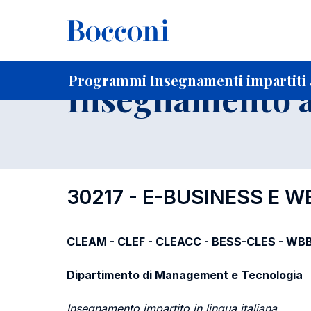
-
Home
Per studenti iscritti
Programmi degli insegnament
Programmi Insegnamenti impartiti a
Insegnamento a
30217 - E-BUSINESS E W
CLEAM - CLEF - CLEACC - BESS-CLES - WBB -
Dipartimento di Management e Tecnologia
Insegnamento impartito in lingua italiana