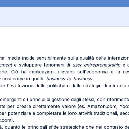
ocial media incide sensibilmente sulla qualità delle interaz
gement
e sviluppare fenomeni di
user entrepreneurship
e da
zione. Ciò ha implicazioni rilevanti sull'economia e la ge
r
così come in quello
business-to-business.
e l'evoluzione delle politiche e delle strategie di interaz
emergenti e i principi di gestione degli stessi, con riferime
 la rete per creare direttamente valore (es. Amazon.com; Yo
per potenziare e completare le loro attività tradizionali, s
.com).
 quanto le principali sfide strategiche che nel contesto d