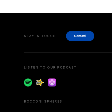
STAY IN TOUCH
Contatti
LISTEN TO OUR PODCAST
Spotify
Spreaker
Apple podcast
BOCCONI SPHERES