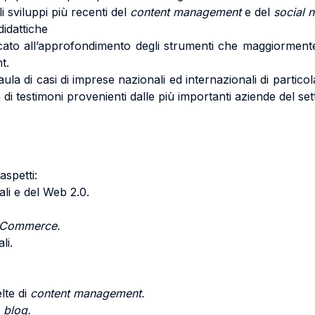
 sviluppi più recenti del
content management
e del
social n
didattiche
cato all’approfondimento degli strumenti che maggiormente
t.
n aula di casi di imprese nazionali ed internazionali di part
di testimoni provenienti dalle più importanti aziende del set
aspetti:
tali e del Web 2.0.
Commerce.
li.
lte di
content management.
e
blog.