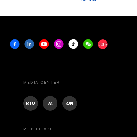
Facebook
Linkedin
Youtube
Instagram
Tiktok
Weechat
Xiaohongshu/R
MEDIA CENTER
BTV
TL
ON
MOBILE APP