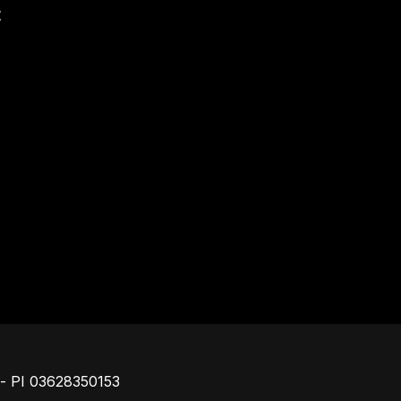
t
Piè di pagina
o - PI 03628350153