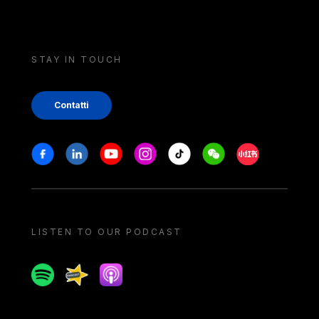
STAY IN TOUCH
Contatti
Stay in touch
Facebook
Linkedin
Youtube
Instagram
Tiktok
Weechat
Xiaohongshu/
LISTEN TO OUR PODCAST
Spotify
Spreaker
Apple podcast