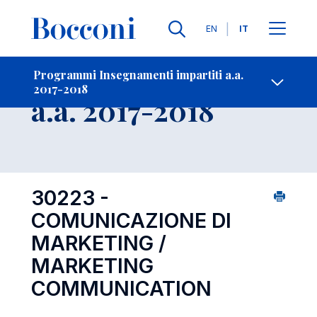
Lingue
EN
IT
Contatti
-
Insegnamento
Programmi Insegnamenti impartiti a.a.
2017-2018
Open s
a.a. 2017-2018
30223 -
COMUNICAZIONE DI
MARKETING /
MARKETING
COMMUNICATION