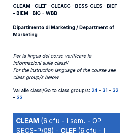
CLEAM - CLEF - CLEACC - BESS-CLES - BIEF
- BIEM - BIG
-
WBB
Dipartimento di Marketing / Department of
Marketing
Per la lingua del corso verificare le
informazioni sulle classi/
For the instruction language of the course see
class group/s below
Vai alle classi/Go to class group/s:
24
-
31
-
32
-
33
CLEAM
(6 cfu - I sem. - OP |
SECS-P/08) -
CLEF
(6 cfu - I