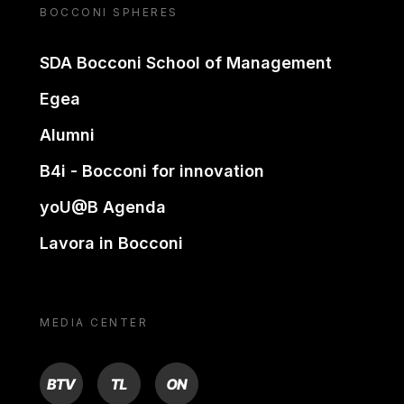
BOCCONI SPHERES
SDA Bocconi School of Management
Egea
Alumni
B4i - Bocconi for innovation
yoU@B Agenda
Lavora in Bocconi
MEDIA CENTER
BTV
TL
ON