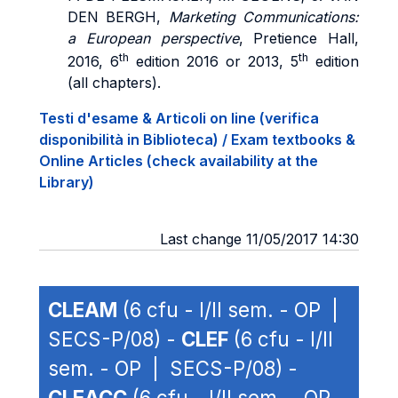
DEN BERGH,
Marketing Communications:
a European perspective
, Pretience Hall,
th
th
2016, 6
edition 2016 or 2013, 5
edition
(all chapters).
Testi d'esame & Articoli on line (verifica
disponibilità in Biblioteca) / Exam textbooks &
Online Articles (check availability at the
Library)
Last change 11/05/2017 14:30
CLEAM
(6 cfu - I/II sem. - OP |
SECS-P/08) -
CLEF
(6 cfu - I/II
sem. - OP | SECS-P/08) -
CLEACC
(6 cfu - I/II sem. - OP