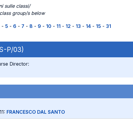
i sulle classi/
 class group/s below
-
5
-
6
-
7
-
8
-
9
-
10
-
11
-
12
-
13
-
14
-
15
-
31
CS-P/03)
rse Director:
 11:
FRANCESCO DAL SANTO