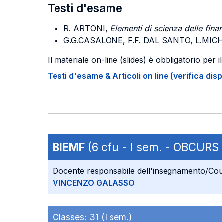
Testi d'esame
R. ARTONI,
Elementi di scienza delle fina
G.
G.CASALONE
, F.
F. DAL SANTO
,
L.MIC
Il materiale on-line (slides) è obbligatorio per i
Testi d'esame & Articoli on line (verifica disp
BIEMF
(6 cfu - I sem. - OBCUR
Docente responsabile dell'insegnamento/Cou
VINCENZO GALASSO
Classes:
31 (I sem.)