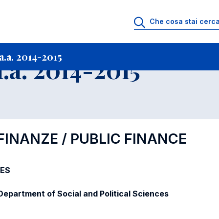
i
Archivio Insegnamenti
Programmi Insegnamenti impartiti a.a. 2014-201
.a. 2014-2015
.a. 2014-2015
FINANZE / PUBLIC FINANCE
LES
/ Department of Social and Political Sciences