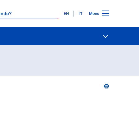
Lingue
EN
IT
Menu
5
Contatti
Open share