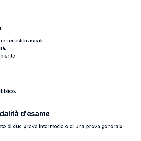
ive.
ici ed istituzionali
tà.
nziamento.
ubblico.
odalità d'esame
nto di due prove intermedie o di una prova generale.