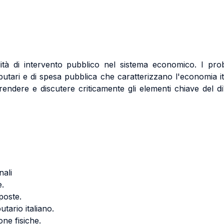
lità di intervento pubblico nel sistema economico. I pro
ibutari e di spesa pubblica che caratterizzano l'economia ital
dere e discutere criticamente gli elementi chiave del dib
.
nali
e.
mposte.
utario italiano.
one fisiche.