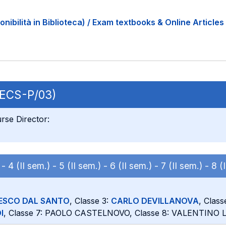
onibilità in Biblioteca) / Exam textbooks & Online Articles 
 SECS-P/03)
rse Director:
) -
4 (II sem.) -
5 (II sem.) -
6 (II sem.) -
7 (II sem.) -
8 (
ESCO DAL SANTO
, Classe 3:
CARLO DEVILLANOVA
, Clas
I
, Classe 7: PAOLO CASTELNOVO, Classe 8: VALENTINO 