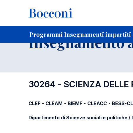
-
Home
Per studenti iscritti
Programmi degli insegnament
Elenco insegnamenti per dipartimento di competenza
Programmi Insegnamenti impartiti a
Insegnamento a
30264 - SCIENZA DELLE 
CLEF
-
CLEAM
-
BIEMF
-
CLEACC
-
BESS-C
Dipartimento di Scienze sociali e politiche 