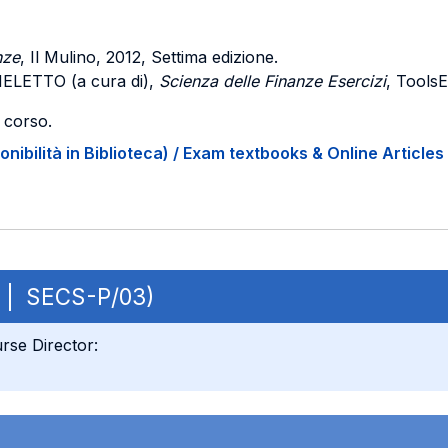
nze
, Il Mulino, 2012, Settima edizione.
HELETTO
(a cura di),
Scienza delle Finanze Esercizi
, Tools
l corso.
onibilità in Biblioteca) / Exam textbooks & Online Articles 
S | SECS-P/03)
rse Director: