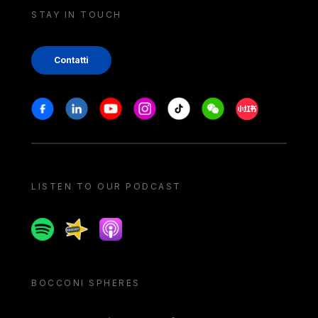
STAY IN TOUCH
Contatti
Stay in touch
Facebook
Linkedin
Youtube
Instagram
Tiktok
Weechat
Xiaohongshu/
LISTEN TO OUR PODCAST
Spotify
Spreaker
Apple podcast
BOCCONI SPHERES