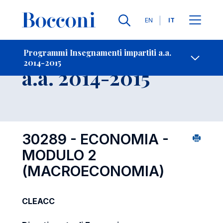
Lingue
EN
IT
Contatti
-
Insegnamento
Programmi Insegnamenti impartiti a.a.
2014-2015
Open s
a.a. 2014-2015
30289 - ECONOMIA -
MODULO 2
(MACROECONOMIA)
CLEACC