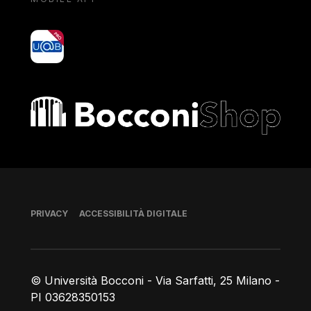
yoU@B
Bocconi shop
Piè di pagina
PRIVACY
ACCESSIBILITÀ DIGITALE
© Università Bocconi - Via Sarfatti, 25 Milano -
PI 03628350153