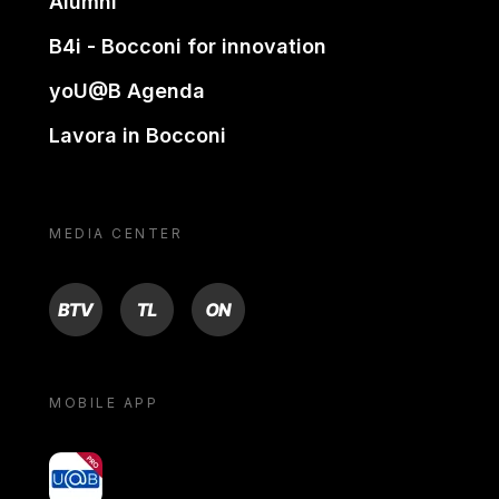
Alumni
B4i - Bocconi for innovation
yoU@B Agenda
Lavora in Bocconi
MEDIA CENTER
BTV
TL
ON
MOBILE APP
yoU@B