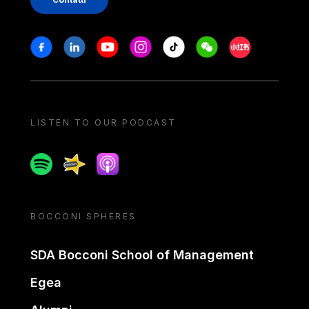
Stay in touch
Facebook
Linkedin
Youtube
Instagram
Tiktok
Weechat
Xiaohongshu/
LISTEN TO OUR PODCAST
Spotify
Spreaker
Apple podcast
BOCCONI SPHERES
SDA Bocconi School of Management
Egea