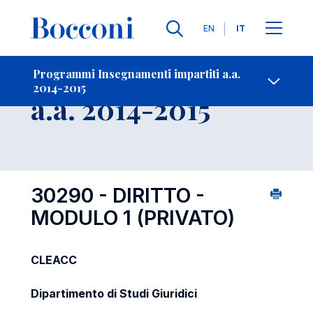
Lingue
EN
IT
Contatti
-
Insegnamento
Programmi Insegnamenti impartiti a.a.
2014-2015
Open s
a.a. 2014-2015
30290 - DIRITTO -
MODULO 1 (PRIVATO)
CLEACC
Dipartimento di Studi Giuridici