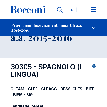
Lingue
EN
IT
Contatti
-
Insegnamento
Programmi Insegnamenti impartiti a.a.
2015-2016
Open s
a.a. 2015-2016
30305 - SPAGNOLO (I
LINGUA)
CLEAM - CLEF - CLEACC - BESS-CLES - BIEF
- BIEM - BIG
Language Center