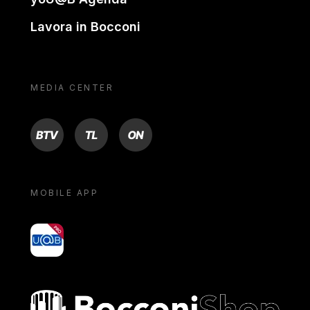
Lavora in Bocconi
MEDIA CENTER
BTV
TL
ON
MOBILE APP
yoU@B
Bocconi shop