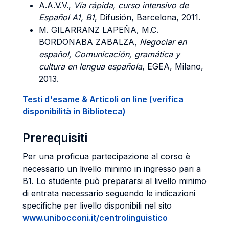
A.A.V.V.,
Vía rápida, curso intensivo de
Español A1, B1
, Difusión, Barcelona, 2011.
M. GILARRANZ LAPEÑA, M.C.
BORDONABA ZABALZA,
Negociar en
español, Comunicación, gramática y
cultura en lengua española
, EGEA, Milano,
2013.
Testi d'esame & Articoli on line (verifica
disponibilità in Biblioteca)
Prerequisiti
Per una proficua partecipazione al corso è
necessario un livello minimo in ingresso pari a
B1. Lo studente può prepararsi al livello minimo
di entrata necessario seguendo le indicazioni
specifiche per livello disponibili nel sito
www.unibocconi.it/centrolinguistico