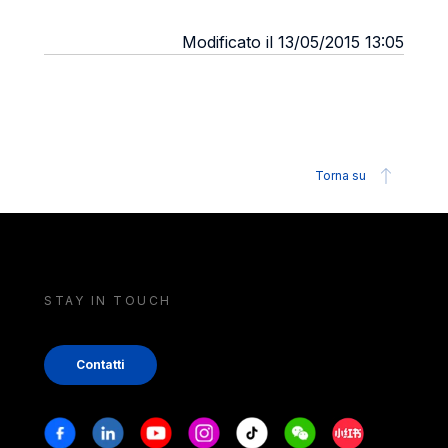
Modificato il 13/05/2015 13:05
Torna su
STAY IN TOUCH
Contatti
Stay in touch
Facebook
Linkedin
Youtube
Instagram
Tiktok
Weechat
Xiaohongshu/