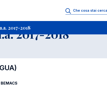
i
Archivio Insegnamenti
Programmi Insegnamenti impartiti a.a. 2017-201
.a. 2017-2018
.a. 2017-2018
NGUA)
 - BEMACS