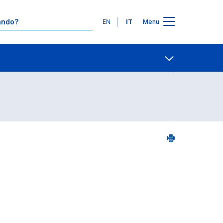
Lingue
EN
IT
Menu
8
Contatti
Open share