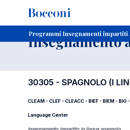
-
Home
Per studenti iscritti
Programmi degli insegnament
Elenco insegnamenti per dipartimento di competenza
Programmi Insegnamenti impartiti a
Insegnamento a
30305 - SPAGNOLO (I LI
CLEAM - CLEF - CLEACC - BIEF - BIEM - BIG
Language Center
Insegnamento impartito in lingua spagnolo