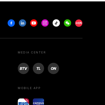
Facebook
Linkedin
Youtube
Instagram
Tiktok
Weechat
Xiaohongshu/R
MEDIA CENTER
BTV
TL
ON
MOBILE APP
yoU@B
Campus VR