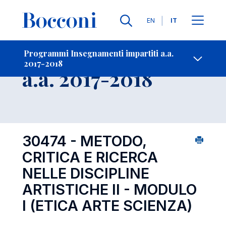
Lingue
EN
IT
Contatti
-
Insegnamento
Programmi Insegnamenti impartiti a.a.
2017-2018
Open s
a.a. 2017-2018
30474 - METODO,
CRITICA E RICERCA
NELLE DISCIPLINE
ARTISTICHE II - MODULO
I (ETICA ARTE SCIENZA)