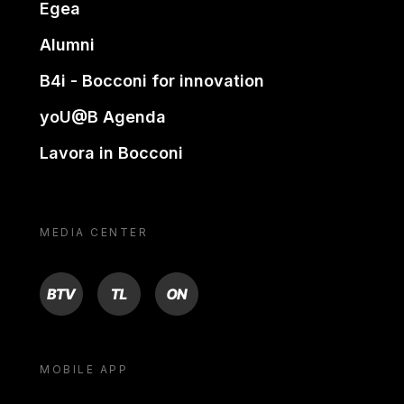
Egea
Alumni
B4i - Bocconi for innovation
yoU@B Agenda
Lavora in Bocconi
MEDIA CENTER
BTV
TL
ON
MOBILE APP