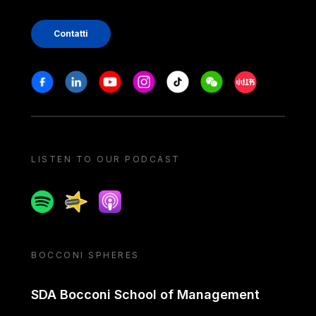
Contatti
Stay in touch
Facebook
Linkedin
Youtube
Instagram
Tiktok
Weechat
Xiaohongshu/
LISTEN TO OUR PODCAST
Spotify
Spreaker
Apple podcast
BOCCONI SPHERES
SDA Bocconi School of Management