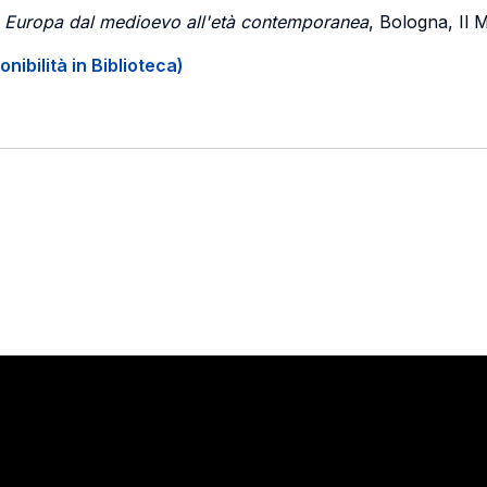
 in Europa dal medioevo all'età contemporanea
, Bologna, Il 
onibilità in Biblioteca)
Stay in touch