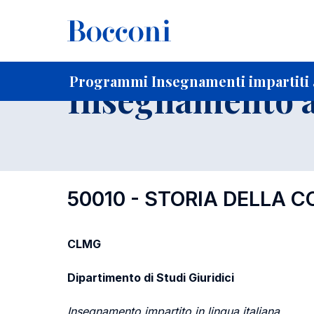
-
Home
Per studenti iscritti
Programmi degli insegnament
Elenco insegnamenti per dipartimento di competenza
Programmi Insegnamenti impartiti a
Insegnamento a
50010 - STORIA DELLA C
CLMG
Dipartimento di Studi Giuridici
Insegnamento impartito in lingua italiana