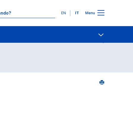
Lingue
EN
IT
Menu
8
Contatti
Open share