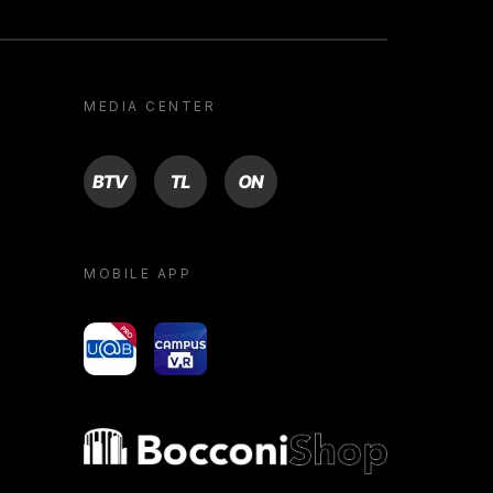
MEDIA CENTER
BTV
TL
ON
MOBILE APP
yoU@B
Campus VR
Bocconi shop