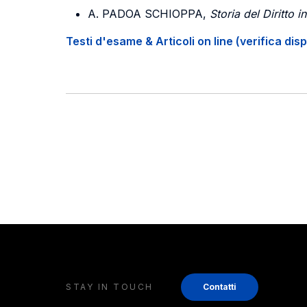
A. PADOA SCHIOPPA
,
Storia del Diritto
Testi d'esame & Articoli on line (verifica disp
STAY IN TOUCH
Contatti