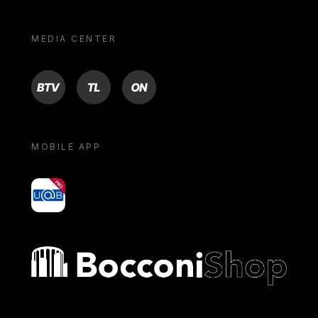
MEDIA CENTER
BTV
TL
ON
MOBILE APP
yoU@B
Bocconi shop