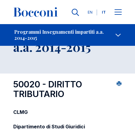
Lingue
EN
IT
Contatti
-
Insegnamento
Programmi Insegnamenti impartiti a.a.
2014-2015
Open s
a.a. 2014-2015
50020 - DIRITTO
TRIBUTARIO
CLMG
Dipartimento di Studi Giuridici