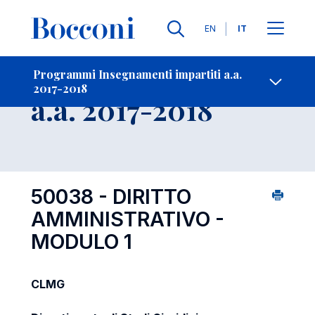
Lingue
EN
IT
Contatti
-
Insegnamento
Programmi Insegnamenti impartiti a.a.
2017-2018
Open s
a.a. 2017-2018
50038 - DIRITTO
AMMINISTRATIVO -
MODULO 1
CLMG