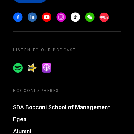
Stay in touch
Facebook
Linkedin
Youtube
Instagram
Tiktok
Weechat
Xiaohongshu/
LISTEN TO OUR PODCAST
Spotify
Spreaker
Apple podcast
BOCCONI SPHERES
SDA Bocconi School of Management
Egea
Alumni