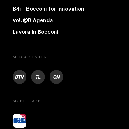
B4i - Bocconi for innovation
yoU@B Agenda
Lavora in Bocconi
MEDIA CENTER
BTV
TL
ON
MOBILE APP
yoU@B