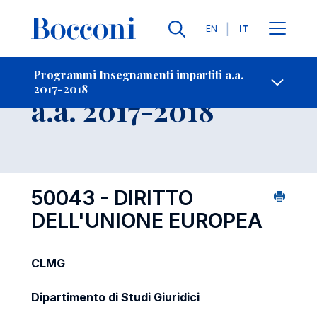
Lingue
EN
IT
Contatti
-
Insegnamento
Programmi Insegnamenti impartiti a.a.
2017-2018
Open s
a.a. 2017-2018
50043 - DIRITTO
DELL'UNIONE EUROPEA
CLMG
Dipartimento di Studi Giuridici