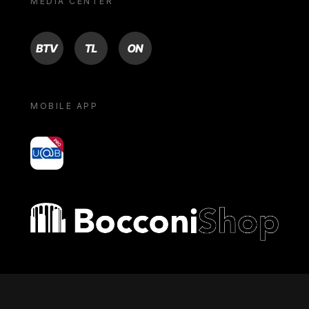
MEDIA CENTER
BTV
TL
ON
MOBILE APP
yoU@B
Bocconi shop