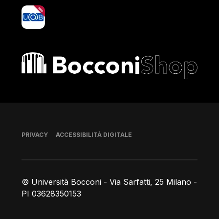
yoU@B
Bocconi shop
Piè di pagina
PRIVACY
ACCESSIBILITÀ DIGITALE
© Università Bocconi - Via Sarfatti, 25 Milano -
PI 03628350153