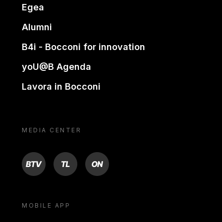
Egea
Alumni
B4i - Bocconi for innovation
yoU@B Agenda
Lavora in Bocconi
MEDIA CENTER
BTV
TL
ON
MOBILE APP