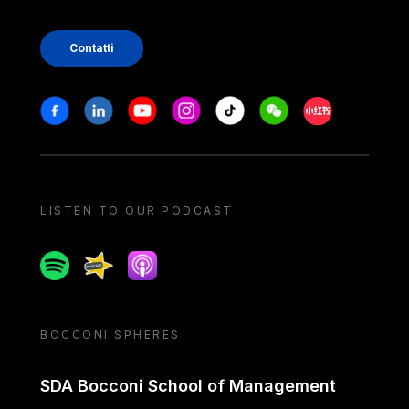
Contatti
Stay in touch
Facebook
Linkedin
Youtube
Instagram
Tiktok
Weechat
Xiaohongshu/
LISTEN TO OUR PODCAST
Spotify
Spreaker
Apple podcast
BOCCONI SPHERES
SDA Bocconi School of Management