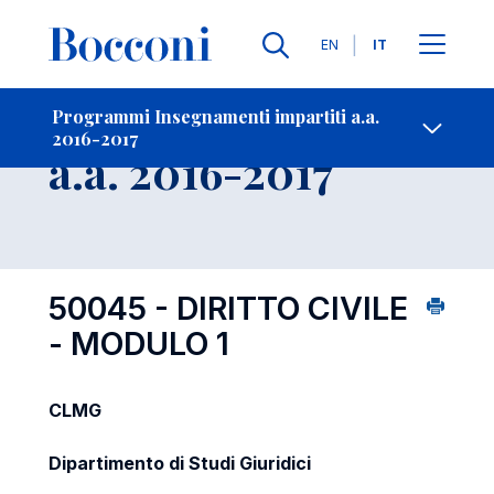
Lingue
EN
IT
Contatti
-
Insegnamento
Programmi Insegnamenti impartiti a.a.
2016-2017
Open s
a.a. 2016-2017
50045 - DIRITTO CIVILE
- MODULO 1
CLMG
Dipartimento di Studi Giuridici