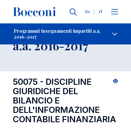
Lingue
EN
IT
Contatti
-
Insegnamento
Programmi Insegnamenti impartiti a.a.
2016-2017
Open s
a.a. 2016-2017
50075 - DISCIPLINE
GIURIDICHE DEL
BILANCIO E
DELL'INFORMAZIONE
CONTABILE FINANZIARIA