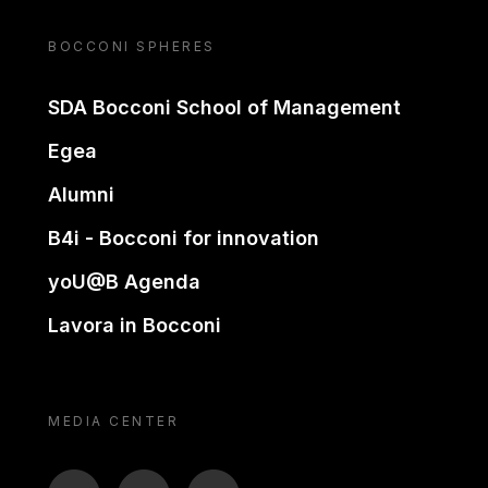
BOCCONI SPHERES
SDA Bocconi School of Management
Egea
Alumni
B4i - Bocconi for innovation
yoU@B Agenda
Lavora in Bocconi
MEDIA CENTER
BTV
TL
ON