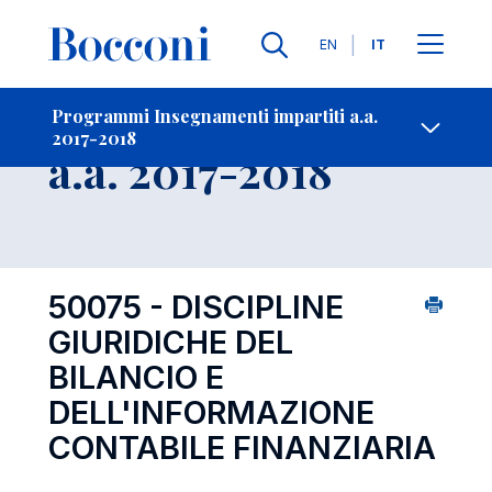
Lingue
EN
IT
Contatti
-
Insegnamento
Programmi Insegnamenti impartiti a.a.
2017-2018
Open s
a.a. 2017-2018
50075 - DISCIPLINE
GIURIDICHE DEL
BILANCIO E
DELL'INFORMAZIONE
CONTABILE FINANZIARIA