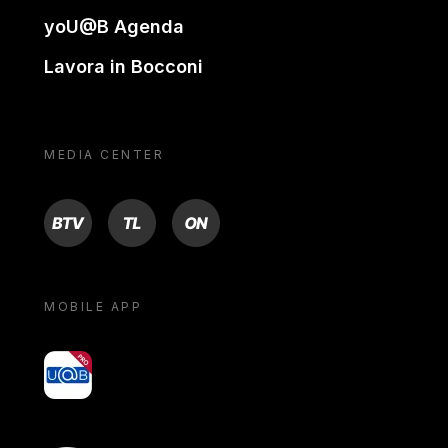
yoU@B Agenda
Lavora in Bocconi
MEDIA CENTER
BTV
TL
ON
MOBILE APP
yoU@B