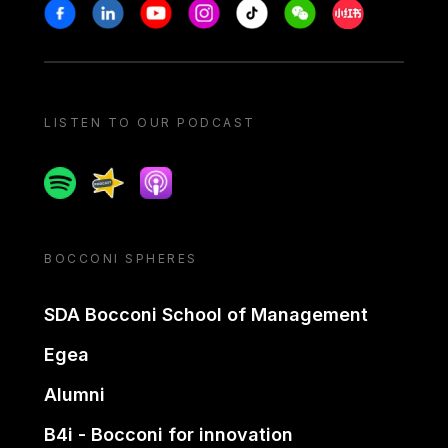
Stay in touch
Facebook
Linkedin
Youtube
Instagram
Tiktok
Weechat
Xiaohongshu/
LISTEN TO OUR PODCAST
Spotify
Spreaker
Apple podcast
BOCCONI SPHERES
SDA Bocconi School of Management
Egea
Alumni
B4i - Bocconi for innovation