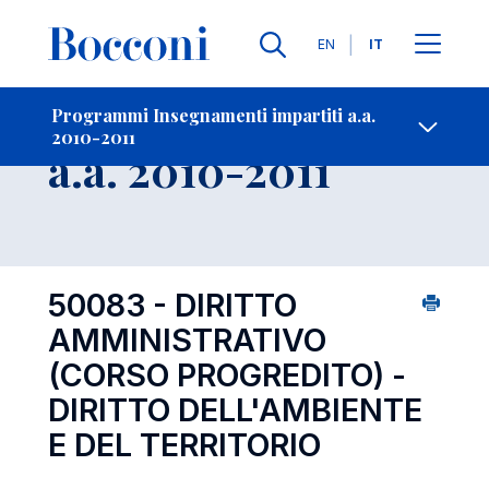
Lingue
EN
IT
Contatti
-
Insegnamento
Programmi Insegnamenti impartiti a.a.
2010-2011
Open s
a.a. 2010-2011
50083 - DIRITTO
AMMINISTRATIVO
(CORSO PROGREDITO) -
DIRITTO DELL'AMBIENTE
E DEL TERRITORIO