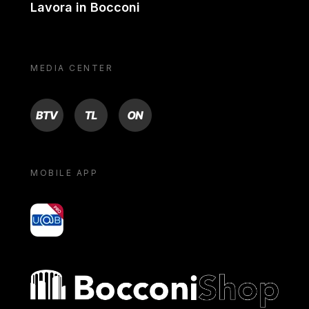
Lavora in Bocconi
MEDIA CENTER
BTV
TL
ON
MOBILE APP
yoU@B
Bocconi shop