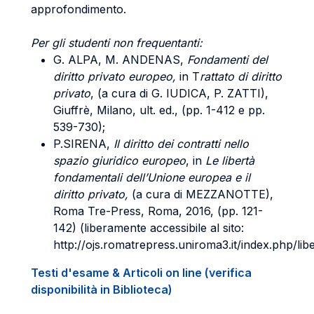
approfondimento.
Per gli studenti non frequentanti:
G. ALPA, M. ANDENAS,
Fondamenti del
diritto privato europeo,
in T
rattato di diritto
privato
, (a cura di
G. IUDICA, P. ZATTI)
,
Giuffrè, Milano, ult. ed., (pp. 1-412 e pp.
539-730);
P.SIRENA,
Il diritto dei contratti nello
spazio giuridico europeo
, in
Le libertà
fondamentali dell’Unione europea e il
diritto privato,
(a cura di
MEZZANOTTE
),
Roma Tre-Press, Roma, 2016, (pp. 121-
142) (liberamente accessibile al sito:
http://ojs.romatrepress.uniroma3.it/index.php/libe
Testi d'esame & Articoli on line (verifica
disponibilità in Biblioteca)