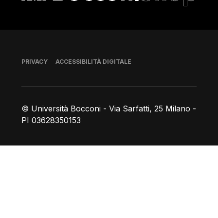
Piè di pagina
PRIVACY
ACCESSIBILITÀ DIGITALE
© Università Bocconi - Via Sarfatti, 25 Milano -
PI 03628350153