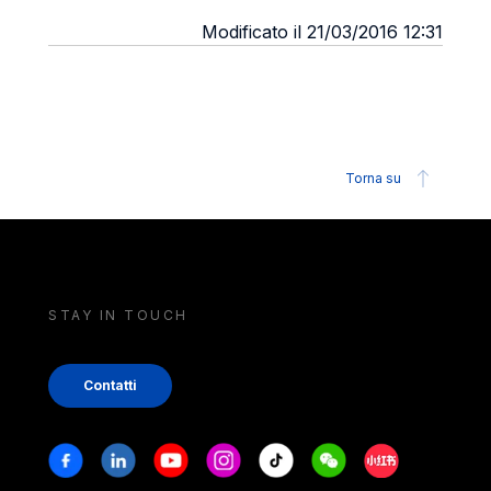
Modificato il 21/03/2016 12:31
Torna su
STAY IN TOUCH
Contatti
Stay in touch
Facebook
Linkedin
Youtube
Instagram
Tiktok
Weechat
Xiaohongshu/