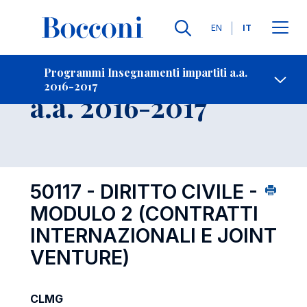
Lingue
EN
IT
Contatti
-
Insegnamento
Programmi Insegnamenti impartiti a.a.
2016-2017
Open s
a.a. 2016-2017
50117 - DIRITTO CIVILE -
MODULO 2 (CONTRATTI
INTERNAZIONALI E JOINT
VENTURE)
CLMG