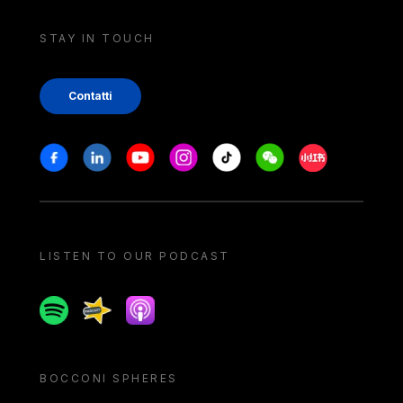
STAY IN TOUCH
Contatti
Stay in touch
Facebook
Linkedin
Youtube
Instagram
Tiktok
Weechat
Xiaohongshu/
LISTEN TO OUR PODCAST
Spotify
Spreaker
Apple podcast
BOCCONI SPHERES