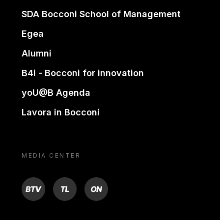
SDA Bocconi School of Management
Egea
Alumni
B4i - Bocconi for innovation
yoU@B Agenda
Lavora in Bocconi
MEDIA CENTER
BTV
TL
ON