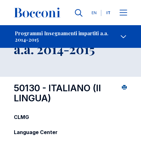
Lingue
EN
IT
Contatti
-
Insegnamento
Programmi Insegnamenti impartiti a.a.
2014-2015
Open s
a.a. 2014-2015
50130 - ITALIANO (II
LINGUA)
CLMG
Language Center