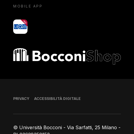
MOBILE APP
yoU@B
Bocconi shop
Piè di pagina
PRIVACY
ACCESSIBILITÀ DIGITALE
© Università Bocconi - Via Sarfatti, 25 Milano -