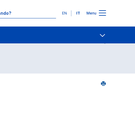
Lingue
EN
IT
Menu
5
Contatti
Open share