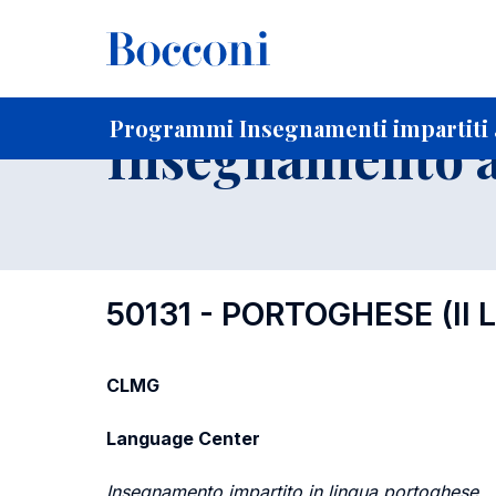
-
Home
Per studenti iscritti
Programmi degli insegnament
Elenco insegnamenti per dipartimento di competenza
Programmi Insegnamenti impartiti a
Insegnamento a
50131 - PORTOGHESE (II 
CLMG
Language Center
Insegnamento impartito in lingua portoghese