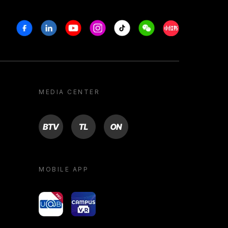
Facebook
Linkedin
Youtube
Instagram
Tiktok
Weechat
Xiaohongshu/R
MEDIA CENTER
BTV
TL
ON
MOBILE APP
yoU@B
Campus VR