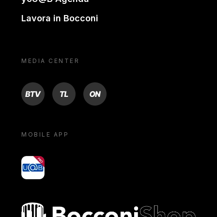
Lavora in Bocconi
MEDIA CENTER
BTV
TL
ON
MOBILE APP
yoU@B
Bocconi shop