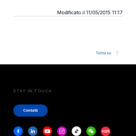
Modificato il 11/05/2015 11:17
Torna su
STAY IN TOUCH
Contatti
Stay in touch
Facebook
Linkedin
Youtube
Instagram
Tiktok
Weechat
Xiaohongshu/