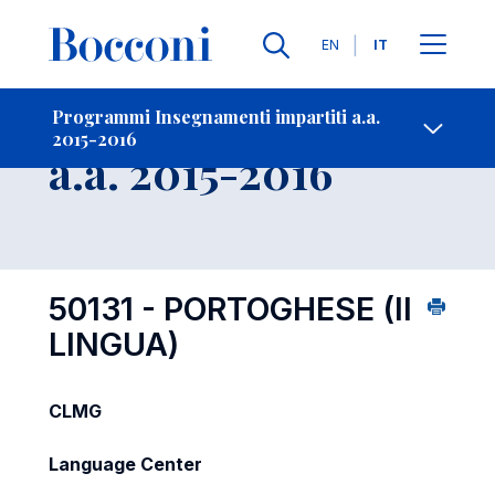
Lingue
EN
IT
Contatti
-
Insegnamento
Programmi Insegnamenti impartiti a.a.
2015-2016
Open s
a.a. 2015-2016
50131 - PORTOGHESE (II
LINGUA)
CLMG
Language Center